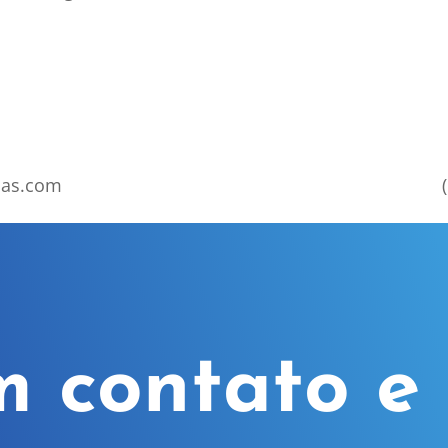
has.com
m contato e 