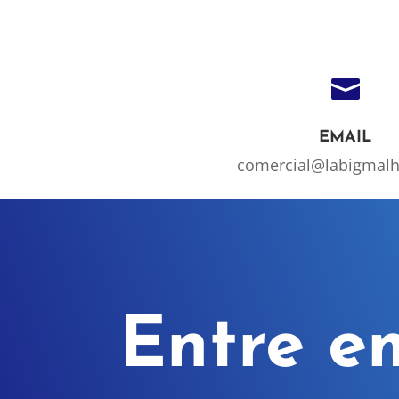

EMAIL
comercial@labigmal
Entre e