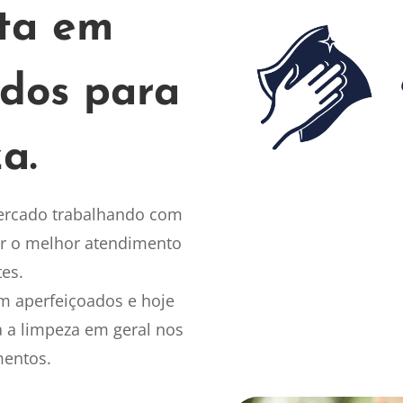
sta em
idos para
a.
ercado trabalhando com
r o melhor atendimento
tes.
m aperfeiçoados e hoje
a a limpeza em geral nos
mentos.